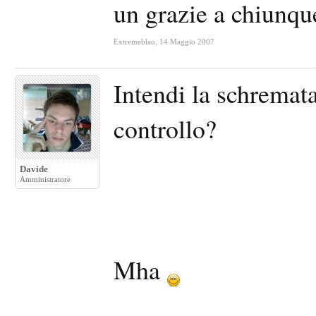
un grazie a chiunqu
Extremeblao
,
14 Maggio 2007
Intendi la schremata
controllo?
Davide
Amministratore
Mha