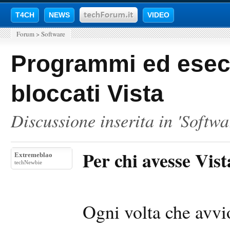
T4CH
NEWS
VIDEO
Forum
>
Software
Programmi ed esec
bloccati Vista
Discussione inserita in '
Softwa
Per chi avesse Vista
Extremeblao
techNewbie
Ogni volta che avvio