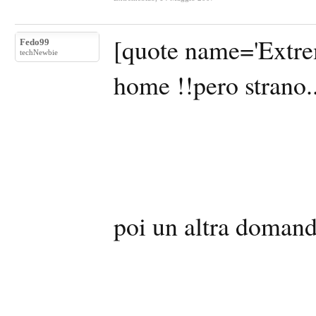
[quote name='Extrem
Fedo99
techNewbie
home !!pero strano..
poi un altra domand