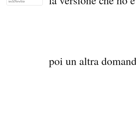
la versione che ho è
techNewbie
poi un altra domand