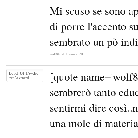
Mi scuso se sono ap
di porre l'accento 
sembrato un pò indi
wolf86
,
26 Gennaio 2009
[quote name='wolf86
Lord_Of_Psycho
techAdvanced
sembrerò tanto educ
sentirmi dire così..
una mole di materia