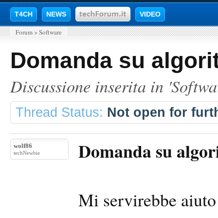
T4CH
NEWS
VIDEO
Forum
>
Software
Domanda su algor
Discussione inserita in '
Softwa
Thread Status:
Not open for furth
Domanda su algor
wolf86
techNewbie
Mi servirebbe aiuto