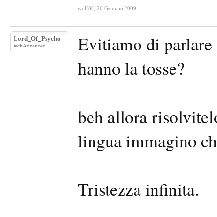
wolf86
,
26 Gennaio 2009
Evitiamo di parlare 
Lord_Of_Psycho
techAdvanced
hanno la tosse?
beh allora risolvitel
lingua immagino che
Tristezza infinita.