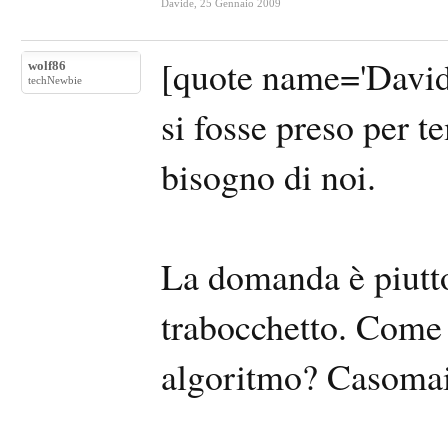
Davide
,
25 Gennaio 2009
[quote name='David
wolf86
techNewbie
si fosse preso per 
bisogno di noi.
La domanda è piutto
trabocchetto. Come 
algoritmo? Casomai 