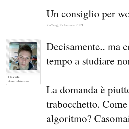
Un consiglio per w
YinYang
,
25 Gennaio 2009
Decisamente.. ma cr
tempo a studiare no
Davide
Amministratore
La domanda è piutto
trabocchetto. Come 
algoritmo? Casomai