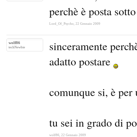
perchè è posta sott
Lord_Of_Psycho
,
22 Gennaio 2009
sinceramente perchè
wolf86
techNewbie
adatto postare
comunque si, è per un
tu sei in grado di p
wolf86
,
22 Gennaio 2009