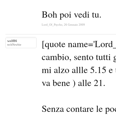
Boh poi vedi tu.
Lord_Of_Psycho
,
26 Gennaio 2009
[quote name='Lord_
wolf86
techNewbie
cambio, sento tutti 
mi alzo allle 5.15 e
va bene ) alle 21.
Senza contare le po