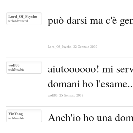
può darsi ma c'è gen
Lord_Of_Psycho
techAdvanced
Lord_Of_Psycho
,
22 Gennaio 2009
aiutoooooo! mi servi
wolf86
techNewbie
domani ho l'esame.
wolf86
,
25 Gennaio 2009
Anch'io ho una dom
YinYang
techNewbie