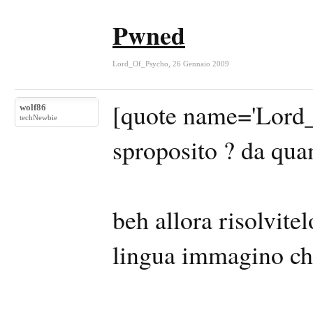
Pwned
Lord_Of_Psycho
,
26 Gennaio 2009
[quote name='Lord_
wolf86
techNewbie
sproposito ? da qua
beh allora risolvitel
lingua immagino che