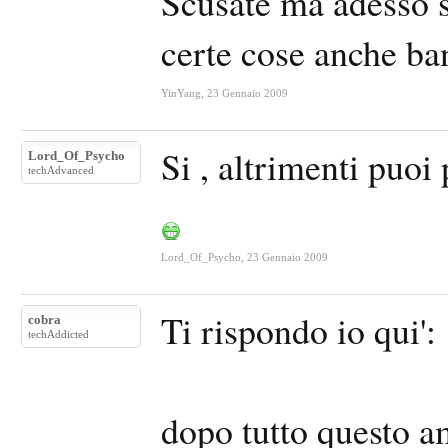
Scusate ma adesso s
certe cose anche ban
YinYang
,
23 Gennaio 2009
Si , altrimenti puo
Lord_Of_Psycho
techAdvanced
Lord_Of_Psycho
,
23 Gennaio 2009
Ti rispondo io qui':
cobra
techAddicted
dopo tutto questo a