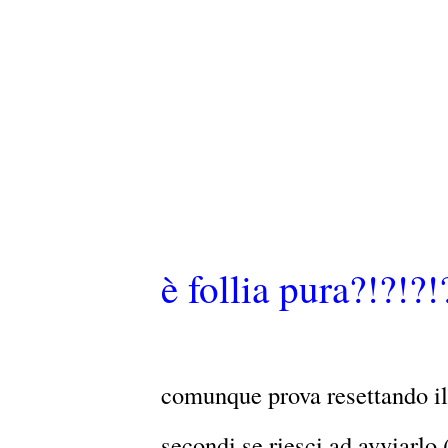
è follia pura?!?!?!
comunque prova resettando il
secondi,se riesci ad avviarlo 