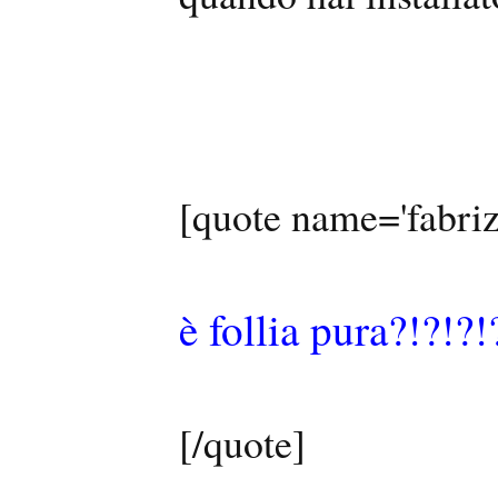
[quote name='fabriz
è follia pura?!?!?!
[/quote]