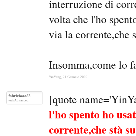
interruzione di corre
volta che l'ho spent
via la corrente,che s
Insomma,come lo fa
YinYang
,
21 Gennaio 2009
[quote name='YinYa
fabriziooo83
techAdvanced
l'ho spento ho usat
corrente,che stà su