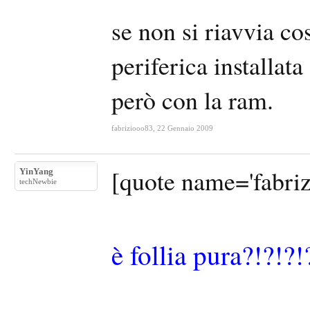
se non si riavvia co
periferica installata
però con la ram.
fabriziooo83
,
22 Gennaio 2009
[quote name='fabriz
YinYang
techNewbie
è follia pura?!?!?!