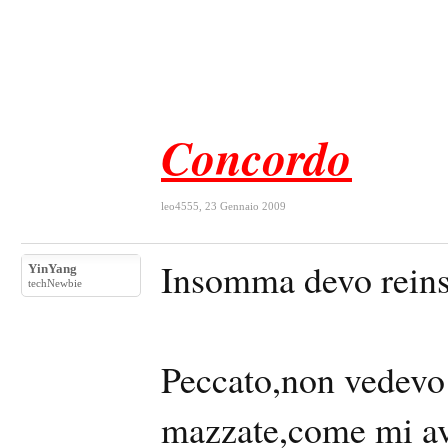
Concordo
leo4555
,
23 Gennaio 2009
Insomma devo reinst
YinYang
techNewbie
Peccato,non vedevo l
mazzate,come mi av