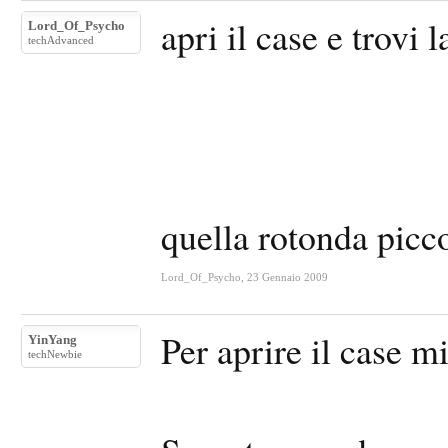
apri il case e trovi 
Lord_Of_Psycho
techAdvanced
quella rotonda picco
Lord_Of_Psycho
,
23 Gennaio 2009
Per aprire il case m
YinYang
techNewbie