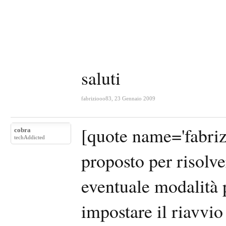
saluti
fabriziooo83
,
23 Gennaio 2009
[quote name='fabriz
cobra
techAddicted
proposto per risolv
eventuale modalità 
impostare il riavv