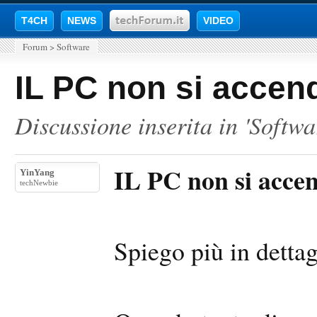
T4CH
NEWS
VIDEO
Forum
>
Software
IL PC non si accen
Discussione inserita in '
Softwa
IL PC non si acce
YinYang
techNewbie
Spiego più in dettag