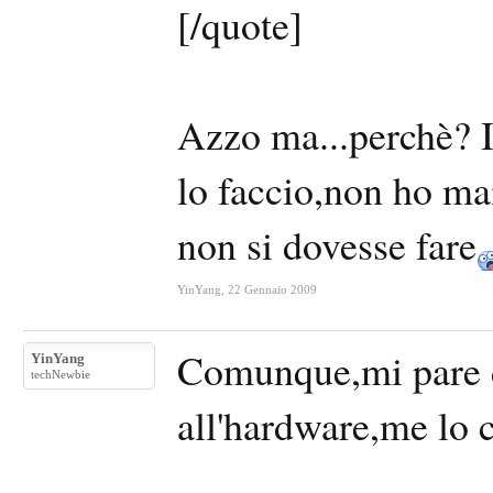
[/quote]
Azzo ma...perchè? I
lo faccio,non ho mai
non si dovesse fare
YinYang
,
22 Gennaio 2009
Comunque,mi pare d
YinYang
techNewbie
all'hardware,me lo