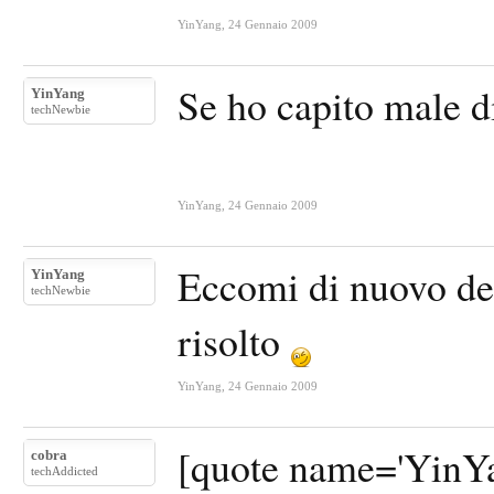
YinYang
,
24 Gennaio 2009
Se ho capito male d
YinYang
techNewbie
YinYang
,
24 Gennaio 2009
Eccomi di nuovo de
YinYang
techNewbie
risolto
YinYang
,
24 Gennaio 2009
[quote name='YinYa
cobra
techAddicted