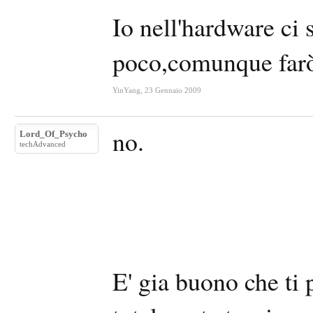
Io nell'hardware ci
poco,comunque farò 
YinYang
,
23 Gennaio 2009
no.
Lord_Of_Psycho
techAdvanced
E' gia buono che ti 