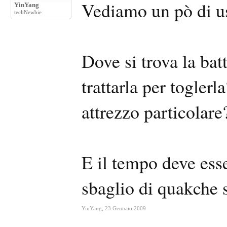
Vediamo un pò di us
YinYang
techNewbie
Dove si trova la ba
trattarla per togler
attrezzo particolare
E il tempo deve ess
sbaglio di quakche
YinYang
,
23 Gennaio 2009