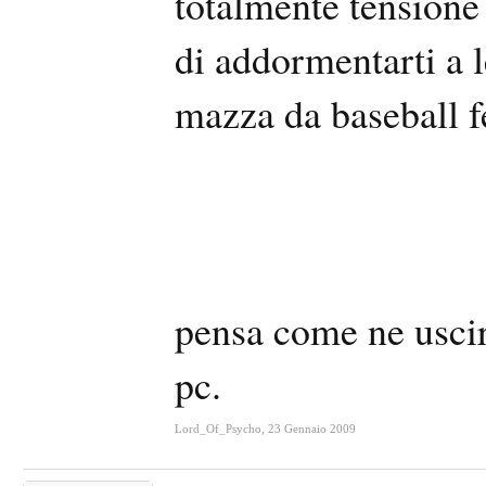
totalmente tensione
di addormentarti a l
mazza da baseball fe
pensa come ne uscir
pc.
Lord_Of_Psycho
,
23 Gennaio 2009