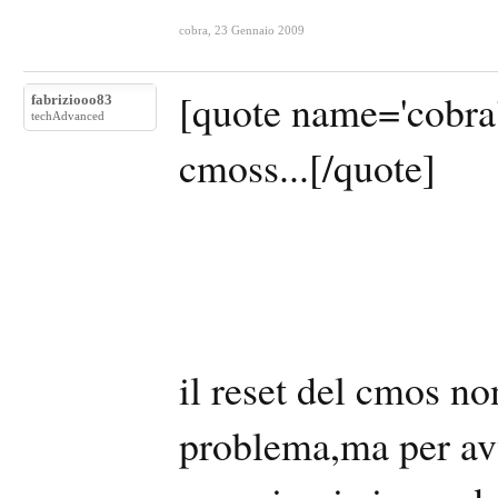
cobra
,
23 Gennaio 2009
[quote name='cobra']
fabriziooo83
techAdvanced
cmoss...[/quote]
il reset del cmos no
problema,ma per av