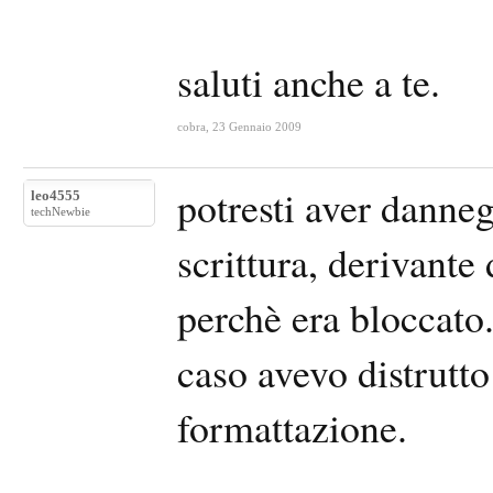
saluti anche a te.
cobra
,
23 Gennaio 2009
potresti aver danneg
leo4555
techNewbie
scrittura, derivante 
perchè era bloccato
caso avevo distrutt
formattazione.