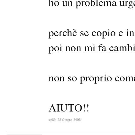
ho un problema urge
perchè se copio e i
poi non mi fa cambia
non so proprio come
AIUTO!!
ste89
,
23 Giugno 2008