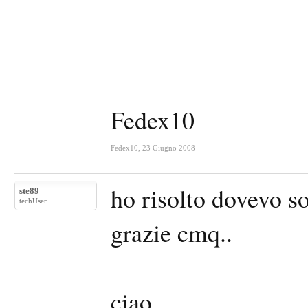
Fedex10
Fedex10
,
23 Giugno 2008
ho risolto dovevo s
ste89
techUser
grazie cmq..
ciao