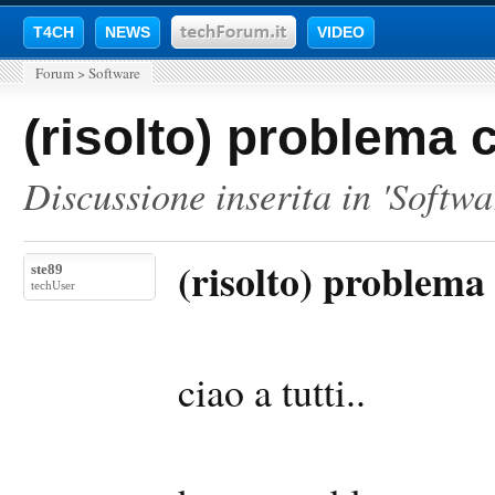
T4CH
NEWS
VIDEO
Forum
>
Software
(risolto) problema 
Discussione inserita in '
Softwa
(risolto) problema
ste89
techUser
ciao a tutti..