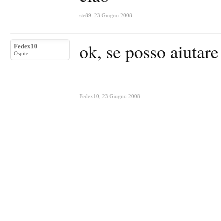
ste89
,
23 Giugno 2008
ok, se posso aiutare
Fedex10
Ospite
Fedex10
,
23 Giugno 2008