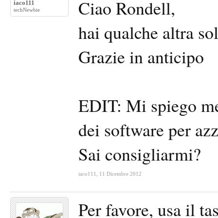
Ciao Rondell,
iaco111
techNewbie
hai qualche altra so
Grazie in anticipo
EDIT: Mi spiego me
dei software per azz
Sai consigliarmi?
iaco111
,
11 Dicembre 2012
Per favore, usa il t