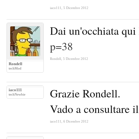
iaco111
,
5 Dicembre 2012
Dai un'occhiata qui
p=38
Rondell
,
5 Dicembre 2012
Rondell
techMod
Grazie Rondell.
iaco111
techNewbie
Vado a consultare il
iaco111
,
6 Dicembre 2012