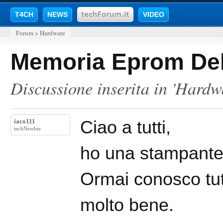
T4CH
NEWS
VIDEO
Forum
>
Hardware
Memoria Eprom Del
Discussione inserita in '
Hardw
iaco111
Ciao a tutti,
techNewbie
ho una stampante
Ormai conosco tutt
molto bene.