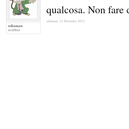
qualcosa. Non fare d
odiaman
,
11 Dicembre 2012
odiaman
techMod