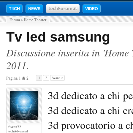
T4CH
NEWS
VIDEO
Forum
>
Home Theater
Tv led samsung
Discussione inserita in '
Home 
2011
.
Pagina 1 di 2
1
2
Avanti >
3d dedicato a chi pe
3d dedicato a chi cr
3d provocatorio a ch
franz72
techAdvanced