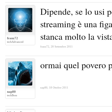
Dipende, se lo usi p
streaming è una figa
stanca molto la vist
franz72
techAdvanced
franz72
,
28 Settembre 2011
ormai quel povero p
nap80
,
18 Ottobre 2011
nap80
techBoss