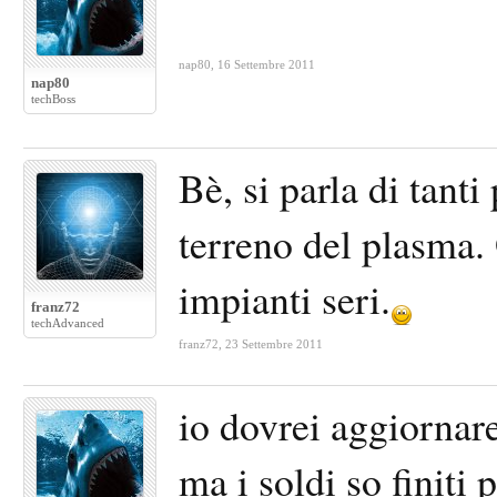
nap80
,
16 Settembre 2011
nap80
techBoss
Bè, si parla di tanti
terreno del plasma.
impianti seri.
franz72
techAdvanced
franz72
,
23 Settembre 2011
io dovrei aggiornar
ma i soldi so finiti 