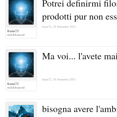
Potrei definirmi fil
prodotti pur non es
franz72
,
16 Settembre 2011
franz72
techAdvanced
Ma voi... l'avete m
franz72
,
16 Settembre 2011
franz72
techAdvanced
bisogna avere l'ambi