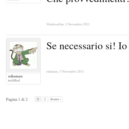
WindowsFan
,
5 Novembre 2011
Se necessario si! Io 
odiaman
,
5 Novembre 2011
odiaman
techMod
Pagina 1 di 2
1
2
Avanti >