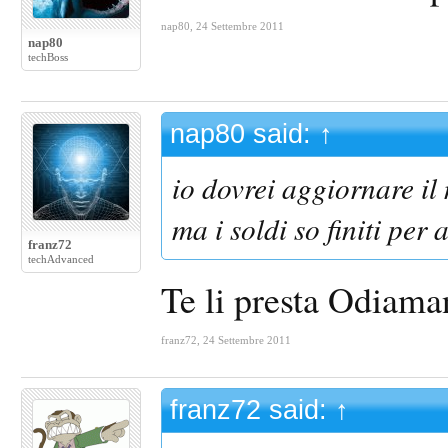
nap80
,
24 Settembre 2011
nap80
techBoss
nap80 said:
↑
io dovrei aggiornare il
ma i soldi so finiti per 
franz72
techAdvanced
Te li presta Odiaman
franz72
,
24 Settembre 2011
franz72 said:
↑