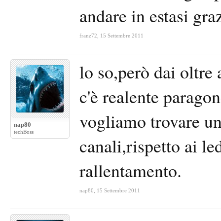
andare in estasi gra
franz72
,
15 Settembre 2011
lo so,però dai oltre 
c'è realente paragon
vogliamo trovare un'
nap80
techBoss
canali,rispetto ai l
rallentamento.
nap80
,
15 Settembre 2011