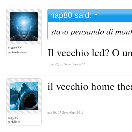
nap80 said:
↑
stavo pensando di monta
Il vecchio lcd? O u
franz72
techAdvanced
franz72
,
26 Settembre 2011
il vecchio home thea
nap80
,
27 Settembre 2011
nap80
techBoss