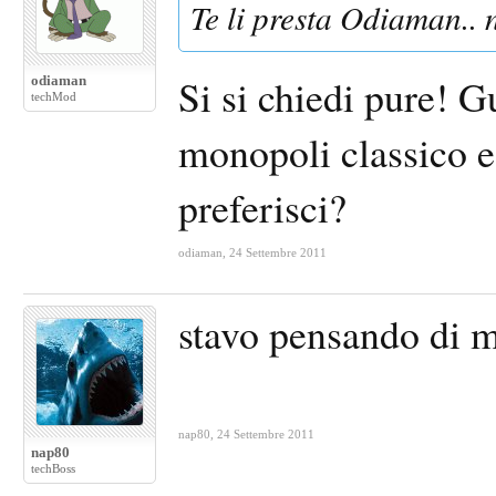
Te li presta Odiaman.. n
Si si chiedi pure! G
odiaman
techMod
monopoli classico e
preferisci?
odiaman
,
24 Settembre 2011
stavo pensando di m
nap80
,
24 Settembre 2011
nap80
techBoss