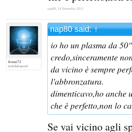
nap80
,
14 Settembre 2011
nap80 said:
↑
io ho un plasma da 50"
credo,sinceramente non
franz72
da vicino è sempre perfe
techAdvanced
l'abbronzatura.
dimenticavo,ho anche u
che è perfetto,non lo c
Se vai vicino agli s