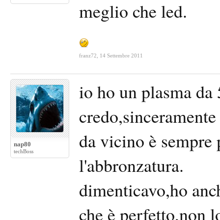
meglio che led.
franz72
,
14 Settembre 2011
io ho un plasma da 
credo,sinceramente 
da vicino è sempre p
nap80
techBoss
l'abbronzatura.
dimenticavo,ho anch
che è perfetto,non l