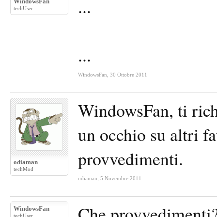
...
WindowsFan
techUser
...
WindowsFan
,
30 Ottobre 2011
WindowsFan, ti rich
un occhio su altri f
provvedimenti.
odiaman
techMod
odiaman
,
5 Novembre 2011
Che provvedimenti
WindowsFan
techUser