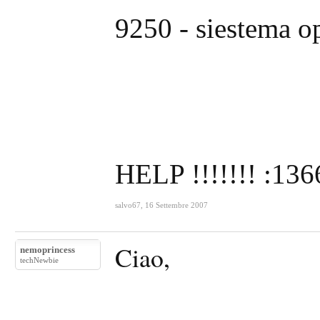
9250 - siestema o
HELP !!!!!!! :13
salvo67
,
16 Settembre 2007
Ciao,
nemoprincess
techNewbie