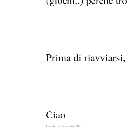
(giochi..) perchè tro
Prima di riavviarsi,
Ciao
Davide
,
17 Settembre 2007