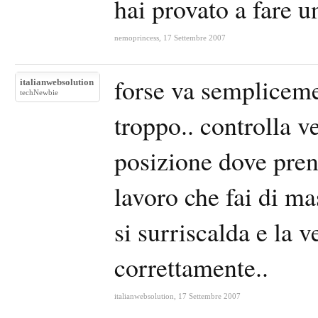
hai provato a fare u
nemoprincess
,
17 Settembre 2007
forse va sempliceme
italianwebsolution
techNewbie
troppo.. controlla ve
posizione dove prend
lavoro che fai di ma
si surriscalda e la v
correttamente..
italianwebsolution
,
17 Settembre 2007