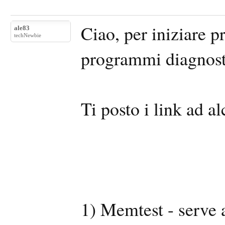
Ciao, per iniziare p
ale83
techNewbie
programmi diagnosti
Ti posto i link ad a
1) Memtest - serve a