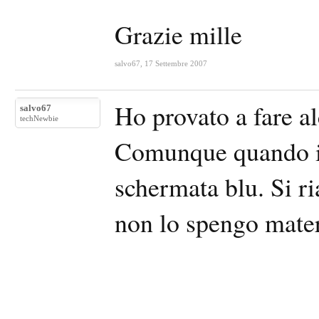
Grazie mille
salvo67
,
17 Settembre 2007
Ho provato a fare al
salvo67
techNewbie
Comunque quando il
schermata blu. Si r
non lo spengo mater