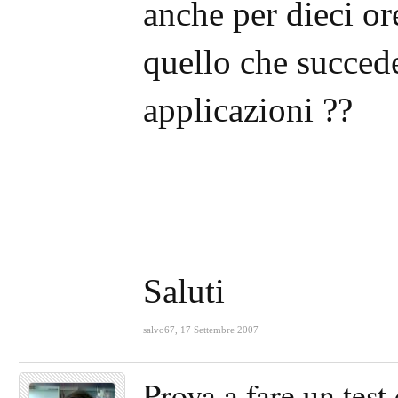
anche per dieci or
quello che succed
applicazioni ??
Saluti
salvo67
,
17 Settembre 2007
Prova a fare un tes