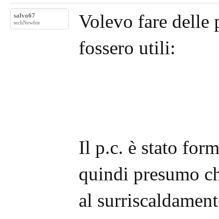
Volevo fare delle p
salvo67
techNewbie
fossero utili:
Il p.c. è stato for
quindi presumo che
al surriscaldamento