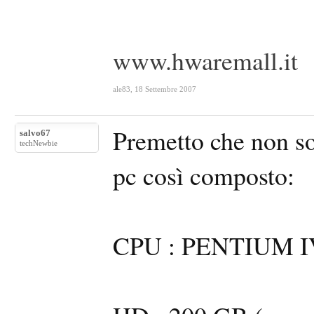
www.hwaremall.it
ale83
,
18 Settembre 2007
Premetto che non s
salvo67
techNewbie
pc così composto:
CPU : PENTIUM I