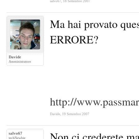
salvo67
,
18 Settembre 2007
Ma hai provato que
ERRORE?
Davide
Amministratore
http://www.passmar
Davide
,
19 Settembre 2007
Non ci crederete ma 
salvo67
techNewbie