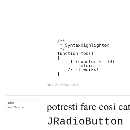
    /**

     * SyntaxHighlighter

     */

    function foo()

    {

        if (counter <= 10)

            return;

        // it works!

Nino
,
27 Febbraio 2009
potresti fare cosi ca
ubu
techNewbie
JRadioButton 