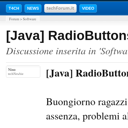
T4CH
NEWS
VIDEO
Forum
>
Software
[Java] RadioButto
Discussione inserita in '
Softwa
[Java] RadioButt
Nino
techNewbie
Buongiorno ragazzi,
assenza, problemi al