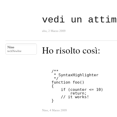
vedi un atti
ubu
,
2 Marzo 2009
Ho risolto così:
Nino
techNewbie
    /**

     * SyntaxHighlighter

     */

    function foo()

    {

        if (counter <= 10)

            return;

        // it works!

Nino
,
4 Marzo 2009