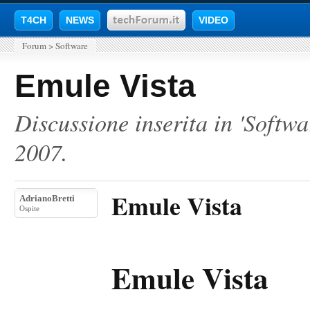
T4CH
NEWS
VIDEO
Forum
>
Software
Emule Vista
Discussione inserita in '
Softwa
2007
.
Emule Vista
AdrianoBretti
Ospite
Emule Vista