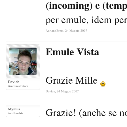
(incoming) e (temp
per emule, idem per 
AdrianoBretti
,
24 Maggio 2007
Emule Vista
Grazie Mille
Davide
Amministratore
Davide
,
24 Maggio 2007
Grazie! (anche se n
Mymus
techNewbie