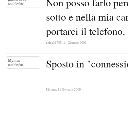
Non posso farlo perc
techNewbie
sotto e nella mia ca
portarci il telefono.
galex31785
,
11 Gennaio 2008
Sposto in "connessi
Mymus
techNewbie
Mymus
,
11 Gennaio 2008