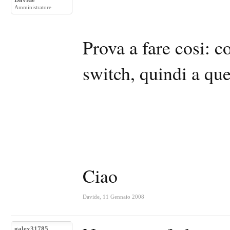
Amministratore
Prova a fare cosi: co
switch, quindi a que
Ciao
Davide
,
11 Gennaio 2008
galex31785