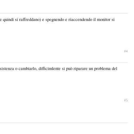
e quindi si raffreddano) e spegnendo e riaccendendo il monitor si
#4
assistenza o cambiarlo, difficimlente si può riparare un problema del
#5