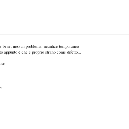
nare bene, nessun problema, neanhce temporaneo
to appunto è che è proprio strano come difetto...
esso
i...