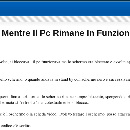
Mentre Il Pc Rimane In Funzion
volte, si bloccava...il pc funzionava ma lo schermo era bloccato e avvolte a
llo schermo, o quando andava in stand by con schermo nero e successivamen
equenti fino a ieri...ormai lo schermo rimane sempre bloccato, spengendo e r
chermata si "refresha" ma cotestualmente si blocca...
 è l oschermo o la scheda video....volevo testare l oschermo, posso attaccar
dice c'è scritto...