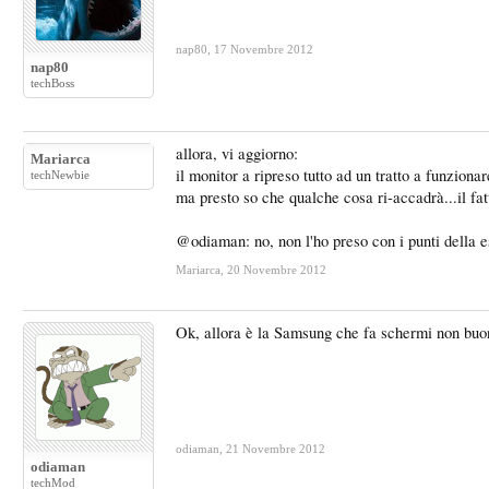
nap80
,
17 Novembre 2012
nap80
techBoss
allora, vi aggiorno:
Mariarca
il monitor a ripreso tutto ad un tratto a funzio
techNewbie
ma presto so che qualche cosa ri-accadrà...il fat
@odiaman: no, non l'ho preso con i punti della 
Mariarca
,
20 Novembre 2012
Ok, allora è la Samsung che fa schermi non buon
odiaman
,
21 Novembre 2012
odiaman
techMod