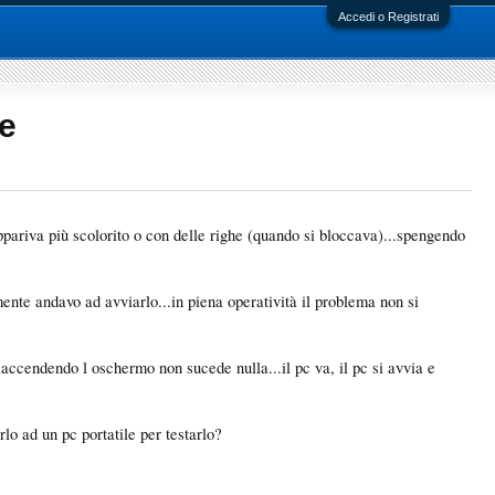
Accedi o Registrati
e
ppariva più scolorito o con delle righe (quando si bloccava)...spengendo
te andavo ad avviarlo...in piena operatività il problema non si
iaccendendo l oschermo non sucede nulla...il pc va, il pc si avvia e
lo ad un pc portatile per testarlo?