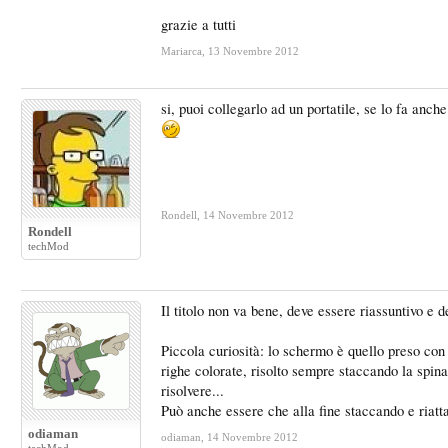
grazie a tutti
Mariarca
,
13 Novembre 2012
si, puoi collegarlo ad un portatile, se lo fa an
Rondell
,
14 Novembre 2012
Rondell
techMod
Il titolo non va bene, deve essere riassuntivo e 
Piccola curiosità: lo schermo è quello preso con
righe colorate, risolto sempre staccando la spin
risolvere...
Può anche essere che alla fine staccando e riattac
odiaman
odiaman
,
14 Novembre 2012