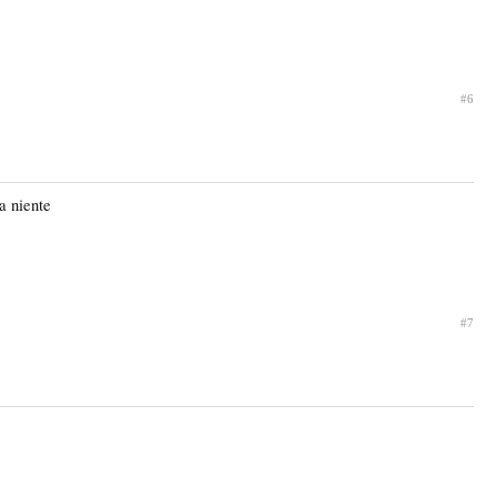
#6
a niente
#7