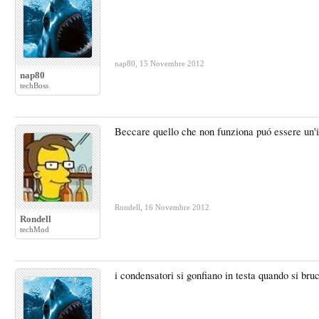
nap80
,
15 Novembre 2012
nap80
techBoss
Beccare quello che non funziona puó essere un'i
Rondell
,
16 Novembre 2012
Rondell
techMod
i condensatori si gonfiano in testa quando si bru