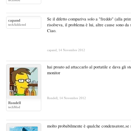
techMod
Se il difetto compariva solo a "freddo" (alla pr
capand
risolveva, il problema è lui, altre cause sono da 
techAddicted
Ciao.
capand
,
14 Novembre 2012
hai proato ad attaccarlo al portatile e dava gli 
monitor
Rondell
,
14 Novembre 2012
Rondell
techMod
molto probabilmente è qualche condensatore,se s