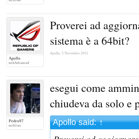
techUser
Proverei ad aggiorna
sistema è a 64bit?
Apollo
,
5 Novembre 2012
Apollo
techAdvanced
esegui come ammini
chiudeva da solo e po
Apollo said:
↑
Pedro97
techUser
Proverei ad aggiornare 