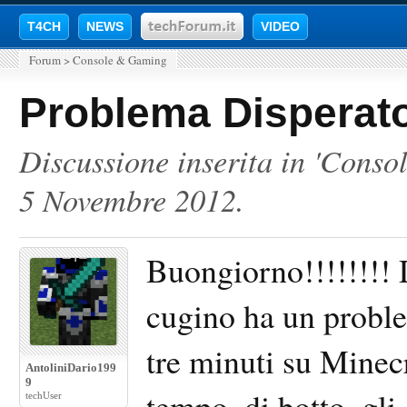
T4CH
NEWS
VIDEO
Forum
>
Console & Gaming
Problema Disperato
Discussione inserita in '
Conso
5 Novembre 2012
.
Buongiorno!!!!!!!!
cugino ha un proble
tre minuti su Minec
AntoliniDario199
9
tempo, di botto, gli 
techUser