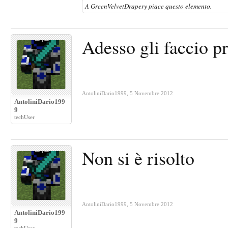
A
GreenVelvetDrapery
piace questo elemento.
Adesso gli faccio p
AntoliniDario1999
,
5 Novembre 2012
AntoliniDario199
9
techUser
Non si è risolto
AntoliniDario1999
,
5 Novembre 2012
AntoliniDario199
9