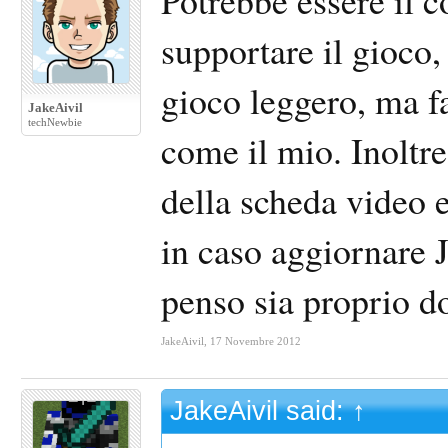
Potrebbe essere il 
supportare il gioco
gioco leggero, ma fa
JakeAivil
techNewbie
come il mio. Inoltr
della scheda video 
in caso aggiornare 
penso sia proprio do
JakeAivil
,
17 Novembre 2012
JakeAivil said:
↑