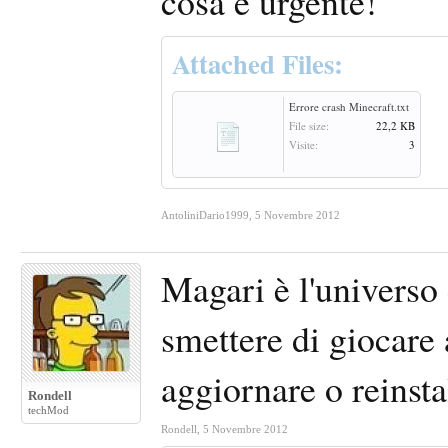
cosa è urgente!
Attached Files:
Errore crash Minecraft.txt
File size:
22,2 KB
Visite:
3
AntoliniDario1999
,
5 Novembre 2012
Magari è l'universo 
smettere di giocare
aggiornare o reinsta
Rondell
techMod
Rondell
,
5 Novembre 2012