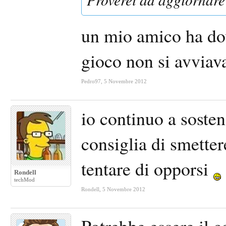
un mio amico ha dov
gioco non si avviava
Pedro97
,
5 Novembre 2012
io continuo a sosten
consiglia di smetter
tentare di opporsi
Rondell
techMod
Rondell
,
5 Novembre 2012