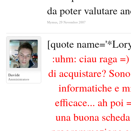
da poter valutare an
Mymus
,
29 Novembre 2007
[quote name='*Lory
:uhm: ciau raga =) 
di acquistare? Sono 
Davide
Amministratore
informatiche e m
efficace... ah poi
una buona scheda v