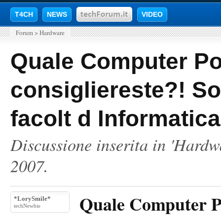
T4CH
NEWS
VIDEO
Forum
>
Hardware
Quale Computer Por
consigliereste?! S
facolt d Informatica
Discussione inserita in '
Hardw
2007
.
Quale Computer Por
*LorySmile*
techNewbie