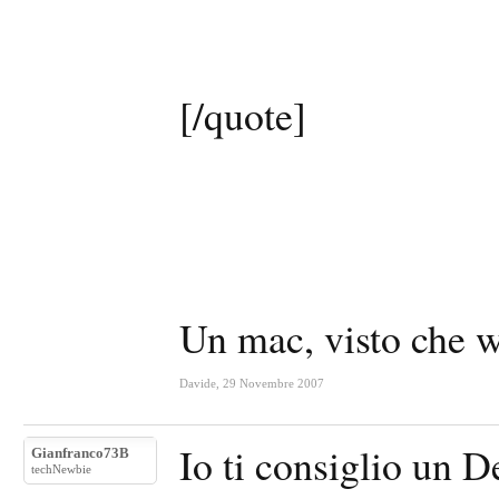
[/quote]
Un mac, visto che w
Davide
,
29 Novembre 2007
Io ti consiglio un D
Gianfranco73B
techNewbie