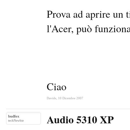
Prova ad aprire un t
l'Acer, può funzion
Ciao
Davide
,
10 Dicembre 2007
Audio 5310 XP
budfox
techNewbie