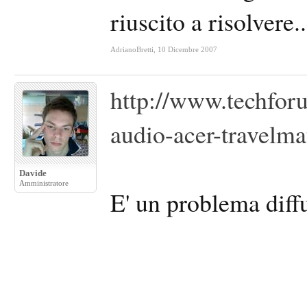
riuscito a risolvere.
AdrianoBretti
,
10 Dicembre 2007
http://www.techforu
audio-acer-travelm
Davide
Amministratore
E' un problema diffu