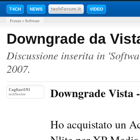
T4CH
NEWS
VIDEO
Forum
>
Software
Downgrade da Vista
Discussione inserita in '
Softwa
2007
.
Downgrade Vista -
Cagliari191
techNewbie
Ho acquistato un Ac
Nlite per XP Media 