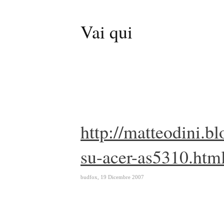
Vai qui
http://matteodini.
su-acer-as5310.htm
budfox
,
19 Dicembre 2007