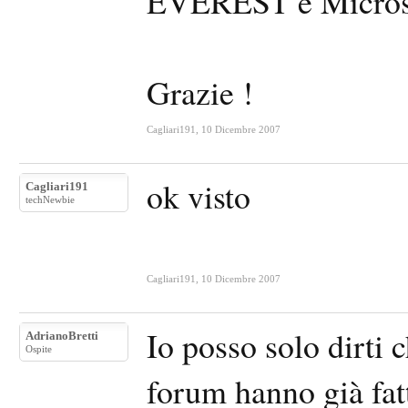
EVEREST e Microso
Grazie !
Cagliari191
,
10 Dicembre 2007
ok visto
Cagliari191
techNewbie
Cagliari191
,
10 Dicembre 2007
Io posso solo dirti 
AdrianoBretti
Ospite
forum hanno già fat