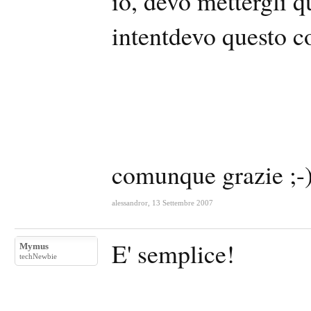
io, devo mettergli 
intentdevo questo c
comunque grazie ;-
alessandror
,
13 Settembre 2007
E' semplice!
Mymus
techNewbie