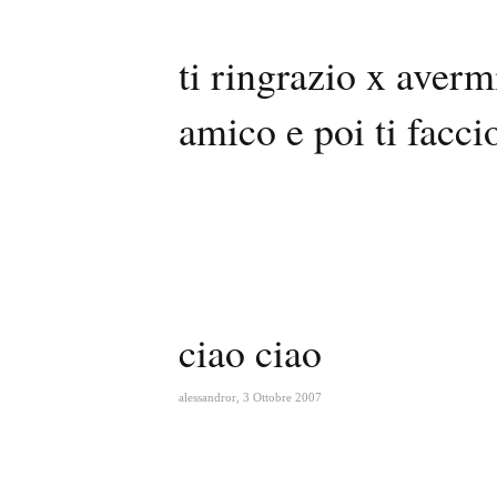
ti ringrazio x averm
amico e poi ti facci
ciao ciao
alessandror
,
3 Ottobre 2007