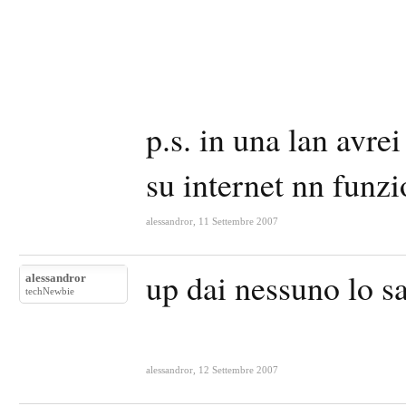
p.s. in una lan avre
su internet nn funz
alessandror
,
11 Settembre 2007
up dai nessuno lo s
alessandror
techNewbie
alessandror
,
12 Settembre 2007