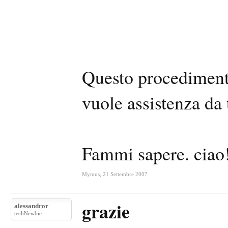
Questo procedimento
vuole assistenza da 
Fammi sapere. ciao
Mymus
,
21 Settembre 2007
grazie
alessandror
techNewbie