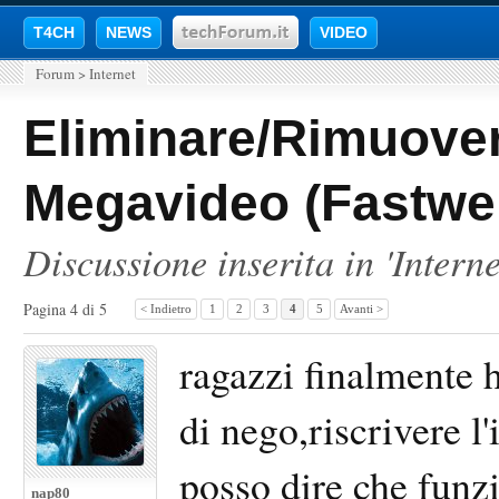
T4CH
NEWS
VIDEO
Forum
>
Internet
Eliminare/Rimuovere
Megavideo (Fastwe
Discussione inserita in '
Interne
Pagina 4 di 5
< Indietro
1
2
3
4
5
Avanti >
ragazzi finalmente 
di nego,riscrivere l
posso dire che funz
nap80