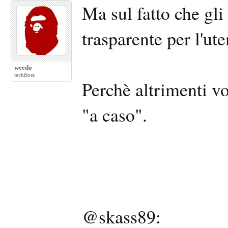
Ma sul fatto che gl
trasparente per l'ute
weedo
techBoss
Perchè altrimenti v
"a caso".
@skass89: