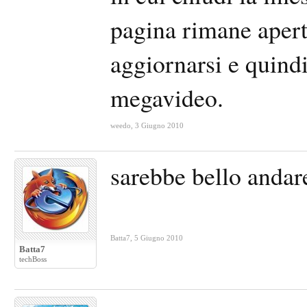
pagina rimane apert
aggiornarsi e quind
megavideo.
weedo
,
3 Giugno 2010
sarebbe bello andar
Batta7
,
5 Giugno 2010
Batta7
techBoss