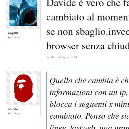
Davide è vero che f
cambiato al momento
se non sbaglio.invec
nap80
techBoss
browser senza chiud
nap80
,
5 Giugno 2010
Quello che cambia è che
informazioni con un ip,
blocca i seguenti x minu
weedo
cambiato. Penso che sia
techBoss
linee, fastweb. una gran