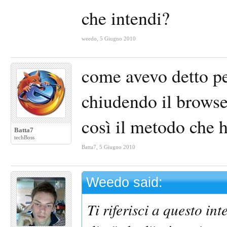
che intendi?
weedo
,
5 Giugno 2010
come avevo detto pe
chiudendo il browse
così il metodo che 
Batta7
techBoss
Batta7
,
5 Giugno 2010
Weedo said:
Ti riferisci a questo in