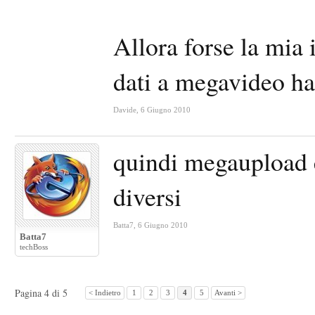
Allora forse la mia 
dati a megavideo ha
Davide
,
6 Giugno 2010
quindi megaupload 
diversi
Batta7
,
6 Giugno 2010
Batta7
techBoss
Pagina 4 di 5
< Indietro
1
2
3
4
5
Avanti >