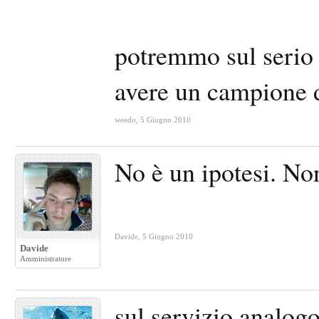
potremmo sul serio 
avere un campione di
weedo
,
5 Giugno 2010
No è un ipotesi. No
Davide
,
5 Giugno 2010
Davide
Amministratore
sul servizio analo