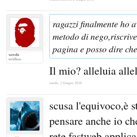
ragazzi finalmente ho a
metodo di nego,riscrive
pagina e posso dire che
weedo
techBoss
Il mio? alleluia alle
weedo
,
2 Giugno 2010
scusa l'equivoco,è s
pensare anche io che
rete fastweb applica