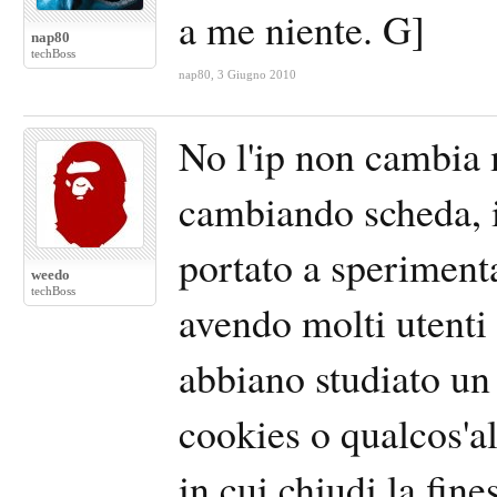
a me niente.
nap80
techBoss
nap80
,
3 Giugno 2010
No l'ip non cambia
cambiando scheda, i
portato a speriment
weedo
techBoss
avendo molti utenti 
abbiano studiato un
cookies o qualcos'a
in cui chiudi la fin