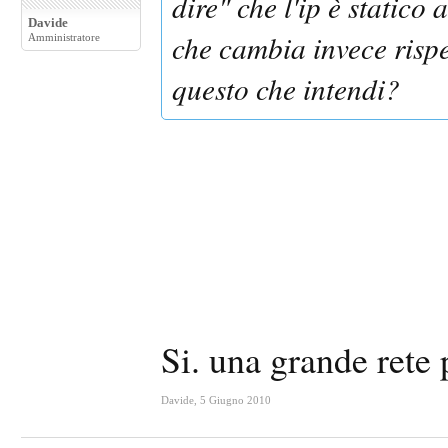
dire" che l'ip è statico 
Davide
che cambia invece rispe
Amministratore
questo che intendi?
Si. una grande rete 
Davide
,
5 Giugno 2010