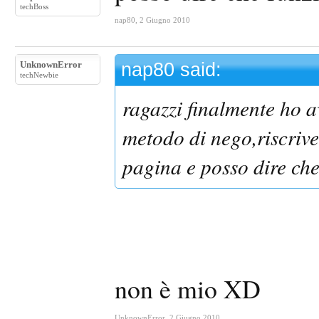
techBoss
nap80
,
2 Giugno 2010
UnknownError
nap80 said:
techNewbie
ragazzi finalmente ho a
metodo di nego,riscrive
pagina e posso dire che
non è mio XD
UnknownError
,
2 Giugno 2010