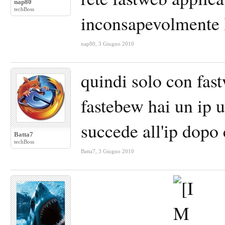
nap80
techBoss
inconsapevolmente l
nap80
,
3 Giugno 2010
quindi solo con fas
fastebew hai un ip u
succede all'ip dopo 
Batta7
techBoss
Batta7
,
3 Giugno 2010