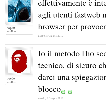
effettivamente è in
agli utenti fastweb 
browser per provoca
nap80
techBoss
nap80
,
5 Giugno 2010
Io il metodo l'ho sco
tecnico, di sicuro c
darci una spiegazion
weedo
techBoss
blocco
weedo
,
5 Giugno 2010