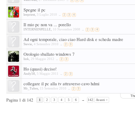
...
2
3
4
Spegne il pc
leepriest
,
3 Luglio 2010
...
2
3
4
Il mio pc non va ... porello
INTERNIINPELLE
,
10 Novembre 2008
...
2
3
4
Ad ogni temporale, ciao ciao Hard disk e scheda madre
Stevie
,
4 Settembre 2010
...
2
3
Orologio sballato windows 7
link
,
29 Maggio 2012
...
2
3
Ho (quasi) deciso!
Andy58
,
5 Maggio 2011
...
2
3
collegare il pc alla tv attraverso cavo hdmi
Mr_Tubes
,
15 Settembre 2010
...
2
3
Th
Pagina 1 di 142
1
2
3
4
5
6
→
142
Avanti >