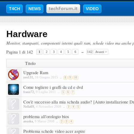
T4CH
NEWS
VIDEO
Hardware
Monitor, stampanti, componenti interni quali ram, schede video ma anche pe
Pagina 1 di 142
1
2
3
4
5
6
→
142
Avanti >
Titolo
Upgrade Ram
yes131
,
16 Giugno 2015
...
8
9
10
Come togliere i graffi da cd e dvd
franz72
,
9 Luglio 2011
...
5
6
7
Cos'è successo alla mia scheda audio? [Aiuto installazione D
Nella69
,
4 Novembre 2008
...
3
4
5
problema all'orologio bios
anuska
,
9 Marzo 2008
...
2
3
4
Problema schede video acer aspire