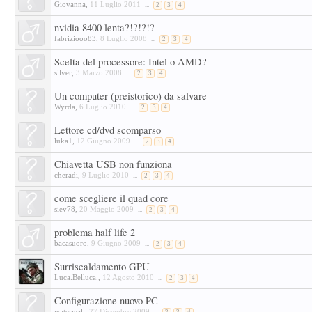
Giovanna
,
11 Luglio 2011
...
2
3
4
nvidia 8400 lenta?!?!?!?
fabriziooo83
,
8 Luglio 2008
...
2
3
4
Scelta del processore: Intel o AMD?
silver
,
3 Marzo 2008
...
2
3
4
Un computer (preistorico) da salvare
Wyrda
,
6 Luglio 2010
...
2
3
4
Lettore cd/dvd scomparso
luka1
,
12 Giugno 2009
...
2
3
4
Chiavetta USB non funziona
cheradi
,
9 Luglio 2010
...
2
3
4
come scegliere il quad core
siev78
,
20 Maggio 2009
...
2
3
4
problema half life 2
bacasuoro
,
9 Giugno 2009
...
2
3
4
Surriscaldamento GPU
Luca.Belluca.
,
12 Agosto 2010
...
2
3
4
Configurazione nuovo PC
waterwall
,
27 Dicembre 2009