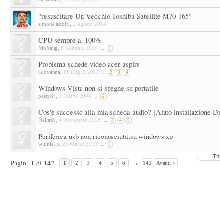
"resuscitare Un Vecchio Toshiba Satellite M70-165"
simone astolfi
,
2 Agosto 2014
CPU sempre al 100%
YinYang
,
6 Gennaio 2009
...
2
Problema schede video acer aspire
Giovanna
,
11 Luglio 2011
...
2
3
4
Windows Vista non si spegne su portatile
pasty85
,
1 Marzo 2008
...
2
Cos'è successo alla mia scheda audio? [Aiuto installazione D
Nella69
,
4 Novembre 2008
...
3
4
5
Periferica usb non riconosciuta,su windows xp
winnie15
,
23 Marzo 2011
...
2
Th
Pagina 1 di 142
1
2
3
4
5
6
→
142
Avanti >