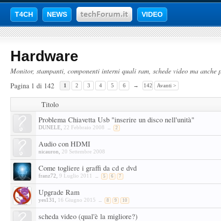
T4CH
NEWS
VIDEO
Hardware
Monitor, stampanti, componenti interni quali ram, schede video ma anche pe
Pagina 1 di 142
1
2
3
4
5
6
→
142
Avanti >
Titolo
Problema Chiavetta Usb "inserire un disco nell'unità"
DUNELE
,
22 Febbraio 2008
...
2
Audio con HDMI
nicauron
,
20 Settembre 2008
Come togliere i graffi da cd e dvd
franz72
,
9 Luglio 2011
...
5
6
7
Upgrade Ram
yes131
,
16 Giugno 2015
...
8
9
10
scheda video (qual'è la migliore?)