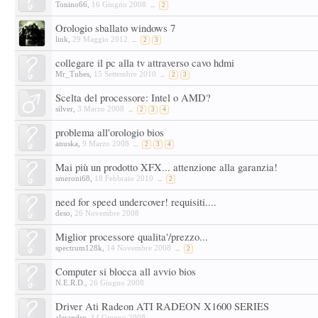
Tonino66
,
16 Giugno 2008
...
2
Orologio sballato windows 7
link
,
29 Maggio 2012
...
2
3
collegare il pc alla tv attraverso cavo hdmi
Mr_Tubes
,
15 Settembre 2010
...
2
3
Scelta del processore: Intel o AMD?
silver
,
3 Marzo 2008
...
2
3
4
problema all'orologio bios
anuska
,
9 Marzo 2008
...
2
3
4
Mai più un prodotto XFX... attenzione alla garanzia!
smeroni68
,
18 Febbraio 2010
...
2
need for speed undercover! requisiti....
deso
,
26 Novembre 2008
Miglior processore qualita'/prezzo...
spectrum128k
,
14 Novembre 2008
...
2
Computer si blocca all avvio bios
N.E.R.D.
,
26 Giugno 2008
Driver Ati Radeon ATI RADEON X1600 SERIES
alesandro
,
14 Giugno 2008