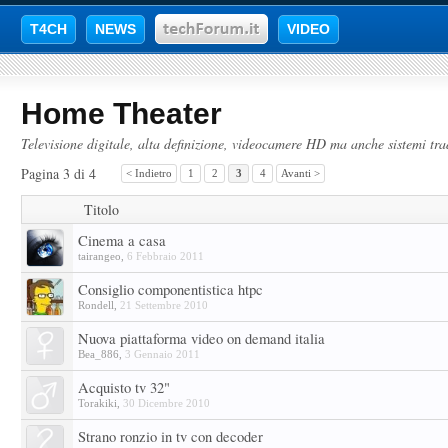
T4CH
NEWS
VIDEO
Home Theater
Televisione digitale, alta definizione, videocamere HD ma anche sistemi tra
Pagina 3 di 4
< Indietro
1
2
3
4
Avanti >
Titolo
Cinema a casa
tairangeo
,
6 Febbraio 2011
Consiglio componentistica htpc
Rondell
,
21 Settembre 2010
Nuova piattaforma video on demand italia
Bea_886
,
3 Gennaio 2011
Acquisto tv 32"
Torakiki
,
30 Dicembre 2010
Strano ronzio in tv con decoder