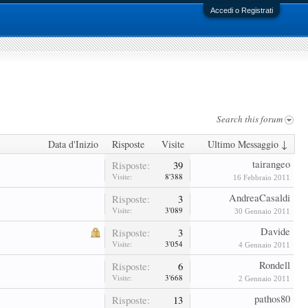
Accedi o Registrati
Search this forum
Data d'Inizio
Risposte
Visite
Ultimo Messaggio ↓
tairangeo
Risposte:
39
Visite:
8'388
16 Febbraio 2011
AndreaCasaldi
Risposte:
3
Visite:
3'089
30 Gennaio 2011
Davide
Risposte:
3
Visite:
3'054
4 Gennaio 2011
Rondell
Risposte:
6
Visite:
3'668
2 Gennaio 2011
pathos80
Risposte:
13