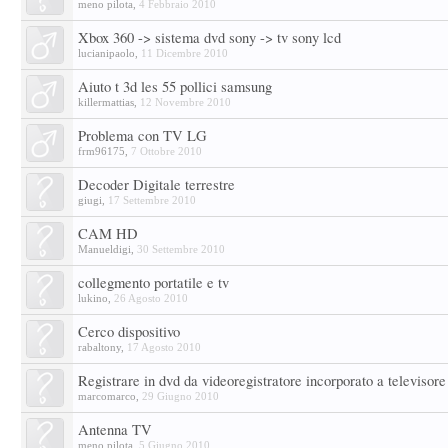
meno pilota
,
4 Febbraio 2010
Xbox 360 -> sistema dvd sony -> tv sony lcd
lucianipaolo
,
11 Dicembre 2010
Aiuto t 3d les 55 pollici samsung
killermattias
,
12 Novembre 2010
Problema con TV LG
frm96175
,
7 Ottobre 2010
Decoder Digitale terrestre
giugi
,
17 Settembre 2010
CAM HD
Manueldigi
,
30 Settembre 2010
collegmento portatile e tv
lukino
,
26 Agosto 2010
Cerco dispositivo
rabaltony
,
17 Agosto 2010
Registrare in dvd da videoregistratore incorporato a televisore
marcomarco
,
29 Giugno 2010
Antenna TV
meno pilota
,
5 Giugno 2010