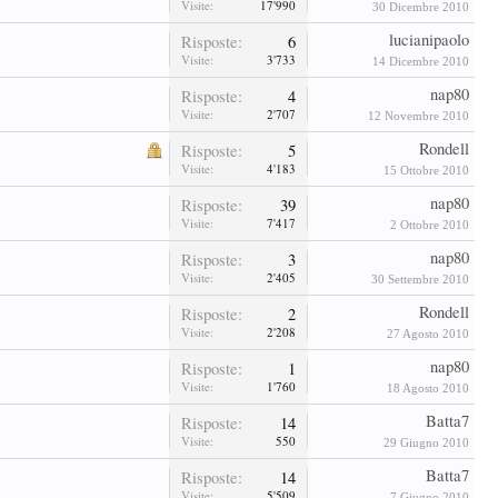
Visite:
17'990
30 Dicembre 2010
lucianipaolo
Risposte:
6
Visite:
3'733
14 Dicembre 2010
nap80
Risposte:
4
Visite:
2'707
12 Novembre 2010
Rondell
Risposte:
5
Visite:
4'183
15 Ottobre 2010
nap80
Risposte:
39
Visite:
7'417
2 Ottobre 2010
nap80
Risposte:
3
Visite:
2'405
30 Settembre 2010
Rondell
Risposte:
2
Visite:
2'208
27 Agosto 2010
nap80
Risposte:
1
Visite:
1'760
18 Agosto 2010
Batta7
Risposte:
14
Visite:
550
29 Giugno 2010
Batta7
Risposte:
14
Visite:
5'509
7 Giugno 2010