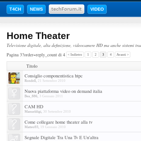
T4CH
NEWS
VIDEO
Home Theater
Televisione digitale, alta definizione, videocamere HD ma anche sistemi tra
Pagina 3?order=reply_count di 4
< Indietro
1
2
3
4
Avanti >
Titolo
Consiglio componentistica htpc
Rondell
,
21 Settembre 2010
Nuova piattaforma video on demand italia
Bea_886
,
3 Gennaio 2011
CAM HD
Manueldigi
,
30 Settembre 2010
Come collegare home theater alla tv
Matteo93
,
19 Gennaio 2010
Segnale Digitale Tra Una Tv E Un'altra