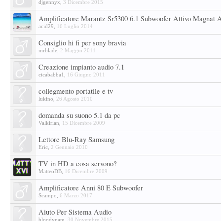
djgennyx
,
3 Dicembre 2015
Amplificatore Marantz Sr5300 6.1 Subwoofer Attivo Magnat 
acid29
,
16 Luglio 2014
Consiglio hi fi per sony bravia
mrblade
,
2 Maggio 2011
Creazione impianto audio 7.1
cicababba1
,
16 Giugno 2011
collegmento portatile e tv
lukino
,
26 Agosto 2010
domanda su suono 5.1 da pc
Valkirian
,
15 Dicembre 2009
Lettore Blu-Ray Samsung
Eric
,
2 Gennaio 2010
TV in HD a cosa servono?
MatteoDB
,
16 Dicembre 2009
Amplificatore Anni 80 E Subwoofer
Scampo
,
6 Marzo 2017
Aiuto Per Sistema Audio
bloodypam
,
30 Novembre 2015