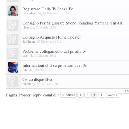
Registrare Dalla Tv Senza Pc
Brucedeandre
,
16 Novembre 2013
Consiglio Per Migliorare Suono Soundbar Yamaha Yht 410
l.leandro
,
30 Aprile 2013
Consiglio Acquisto Home Theater
Sandman
,
13 Dicembre 2012
Problema collegamento dal pc alla tv
lala_46
,
30 Maggio 2011
Informazioni utili su proiettori acer 3d
Raullo
,
9 Marzo 2011
Cerco dispositivo
rabaltony
,
17 Agosto 2010
Th
Pagina 3?order=reply_count di 4
< Indietro
1
2
3
4
Avanti >