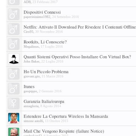
ADB
,
23 Febbraio 2017
Dispositivi Connessi
paperinissimo1982
,
24 Settembre 2016
Netflix: Attivato Il Download Per Rivedere I Contenuti Offline
Ciro95
,
30 Novembre 2016
Rootkits, Li Conoscete?
Megalinux
,
17 Luglio 2016
Quanti Sistemi Operativi Posso Installare Con Virtual Box?
John Baker
,
22 Luglio 2016
Ho Un Piccolo Problema
giovani.gio
,
11 Marzo 2016
Itunes
geopippo
,
2 Gennaio 2016
Garanzia Italia/europa
annagloria
,
8 Agosto 2014
Estendere La Copertura Wireless In Mansarda
simone astolfi
,
13 Ottobre 2015
Mail Che Vengono Respinte (failure Notice)
sandrokan42
,
6 Settembre 2015