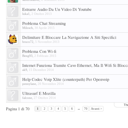
Estrarre Audio Da Un Video Di Youtube
luka1
,
2 Ottobre 2013
Problema Chat Streaming
Milosch
,
30 Aprile 2015
Delimitare E Bloccare La Navigazione A Siti Specifici
bruco72
,
5 Novembre 2013
Problema Con Wi-fi
Beng93
,
2 Febbraio 2015
Internet Funziona Tramite Cavo Ethernet, Ma Il Wifi Si Blocc
ak9
,
15 Dicembre 2014
Help Codec Voip Xlite (counterpath) Per Openvoip
pennylane
,
20 Novembre 2014
Ultrasurf E Mozilla
falcone
,
27 Ottobre 2014
Th
Pagina 1 di 70
1
2
3
4
5
6
→
70
Avanti >