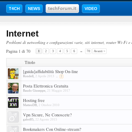
T4CH
NEWS
VIDEO
Internet
Problemi di networking e configurazioni varie, siti internet, router Wi-Fi e 
Pagina 1 di 70
1
2
3
4
5
6
→
70
Avanti >
Titolo
[guida]affidabilità Shop On-line
Rondell
,
2 Aprile 2013
...
2
Posta Elettronica Gratuita
Baudo Giuseppe
,
21 Maggio 2017
Hosting free
MatteoDB
,
2 Ottobre 2010
Vpn Sicure, Ne Conoscete?
gabri85
,
22 Agosto 2015
Bookmakers Con Online-stream?