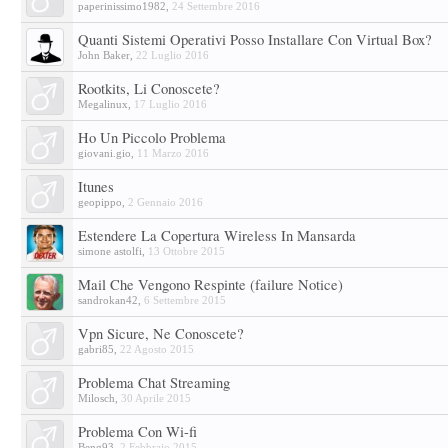
paperinissimo1982
,
24 Settembre 2016
Quanti Sistemi Operativi Posso Installare Con Virtual Box?
John Baker
,
22 Luglio 2016
Rootkits, Li Conoscete?
Megalinux
,
17 Luglio 2016
Ho Un Piccolo Problema
giovani.gio
,
11 Marzo 2016
Itunes
geopippo
,
2 Gennaio 2016
Estendere La Copertura Wireless In Mansarda
simone astolfi
,
13 Ottobre 2015
Mail Che Vengono Respinte (failure Notice)
sandrokan42
,
6 Settembre 2015
Vpn Sicure, Ne Conoscete?
gabri85
,
22 Agosto 2015
Problema Chat Streaming
Milosch
,
30 Aprile 2015
Problema Con Wi-fi
Beng93
,
2 Febbraio 2015