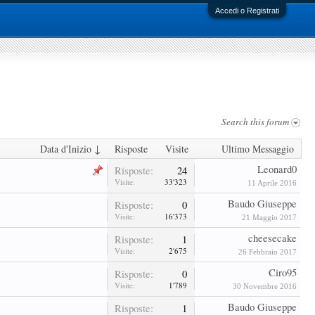
Accedi o Registrati
Search this forum
Data d'Inizio ↓
Risposte
Visite
Ultimo Messaggio
Leonard0
Risposte:
24
Visite:
33'323
11 Aprile 2016
Baudo Giuseppe
Risposte:
0
Visite:
16'373
21 Maggio 2017
cheesecake
Risposte:
1
Visite:
2'675
26 Febbraio 2017
Ciro95
Risposte:
0
Visite:
1'789
30 Novembre 2016
Baudo Giuseppe
Risposte:
1