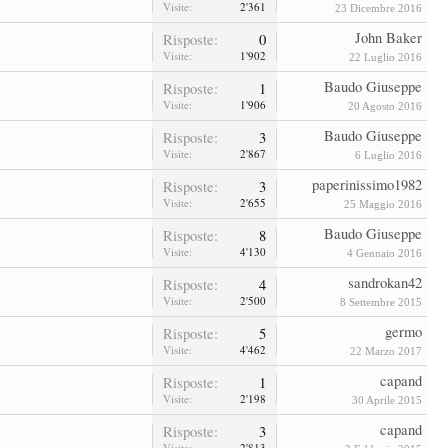
Visite:
2'361
23 Dicembre 2016
John Baker
Risposte:
0
Visite:
1'902
22 Luglio 2016
Baudo Giuseppe
Risposte:
1
Visite:
1'906
20 Agosto 2016
Baudo Giuseppe
Risposte:
3
Visite:
2'867
6 Luglio 2016
paperinissimo1982
Risposte:
3
Visite:
2'655
25 Maggio 2016
Baudo Giuseppe
Risposte:
8
Visite:
4'130
4 Gennaio 2016
sandrokan42
Risposte:
4
Visite:
2'500
8 Settembre 2015
germo
Risposte:
5
Visite:
4'462
22 Marzo 2017
capand
Risposte:
1
Visite:
2'198
30 Aprile 2015
capand
Risposte:
3
Visite:
2'813