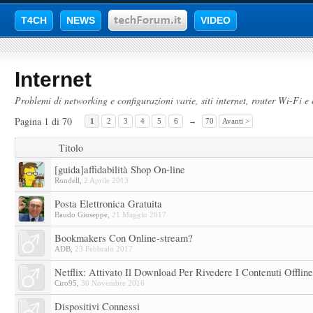
T4CH
NEWS
VIDEO
Internet
Problemi di networking e configurazioni varie, siti internet, router Wi-Fi e 
Pagina 1 di 70
1
2
3
4
5
6
→
70
Avanti >
Titolo
[guida]affidabilità Shop On-line
Rondell
,
2 Aprile 2013
Posta Elettronica Gratuita
Baudo Giuseppe
,
21 Maggio 2017
Bookmakers Con Online-stream?
ADB
,
23 Febbraio 2017
Netflix: Attivato Il Download Per Rivedere I Contenuti Offline
Ciro95
,
30 Novembre 2016
Dispositivi Connessi