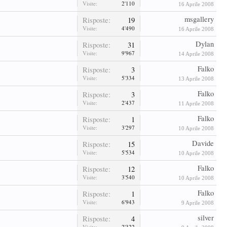
Visite:
2'110
16 Aprile 2008
msgallery
Risposte:
19
Visite:
4'490
16 Aprile 2008
Dylan
Risposte:
31
Visite:
9'967
14 Aprile 2008
Falko
Risposte:
3
Visite:
5'334
13 Aprile 2008
Falko
Risposte:
3
Visite:
2'437
11 Aprile 2008
Falko
Risposte:
1
Visite:
3'297
10 Aprile 2008
Davide
Risposte:
15
Visite:
5'534
10 Aprile 2008
Falko
Risposte:
12
Visite:
3'540
10 Aprile 2008
Falko
Risposte:
1
Visite:
6'943
9 Aprile 2008
silver
Risposte:
4
Visite:
2'322