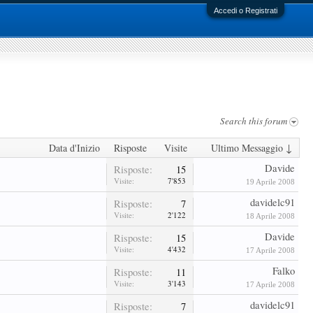
Accedi o Registrati
Search this forum
Data d'Inizio
Risposte
Visite
Ultimo Messaggio ↓
Davide
Risposte:
15
Visite:
7'853
19 Aprile 2008
davidelc91
Risposte:
7
Visite:
2'122
18 Aprile 2008
Davide
Risposte:
15
Visite:
4'432
17 Aprile 2008
Falko
Risposte:
11
Visite:
3'143
17 Aprile 2008
davidelc91
Risposte:
7