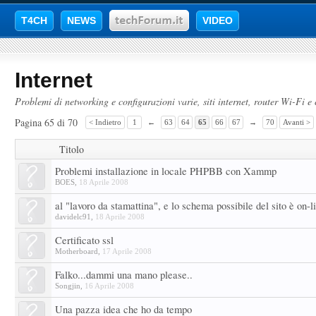
T4CH
NEWS
VIDEO
Internet
Problemi di networking e configurazioni varie, siti internet, router Wi-Fi e 
Pagina 65 di 70
< Indietro
1
←
63
64
65
66
67
→
70
Avanti >
Titolo
Problemi installazione in locale PHPBB con Xammp
BOES
,
18 Aprile 2008
al "lavoro da stamattina", e lo schema possibile del sito è on-l
davidelc91
,
18 Aprile 2008
Certificato ssl
Motherboard
,
17 Aprile 2008
Falko...dammi una mano please..
Songjin
,
16 Aprile 2008
Una pazza idea che ho da tempo