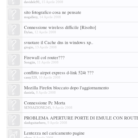
davidelc91
,
15 Aprile 2008
sito fotografico cosa ne pensate
msgallery
,
14 Aprile 2008
Connessione wireless difficile [Risolto]
Dylan
,
12 Aprile 2008
svuotare il Cache dns in windows xp..
giogio
,
13 Aprile 2008
Firewall col router???
Songjin
,
11 Aprile 2008
conflitto airpot express d-link 524t ???
cassy320
,
10 Aprile 2008
Mozilla Firefox bloccato dopo l'aggiornamento
daniela
,
8 Aprile 2008
Connessione Pc Morta
SENSAZIONE245
,
9 Aprile 2008
PROBLEMA APERTURE PORTE DI EMULE CON ROUTER
slashguitarhero
,
9 Aprile 2008
Lentezza nel caricamento pagine
silver
,
8 Aprile 2008