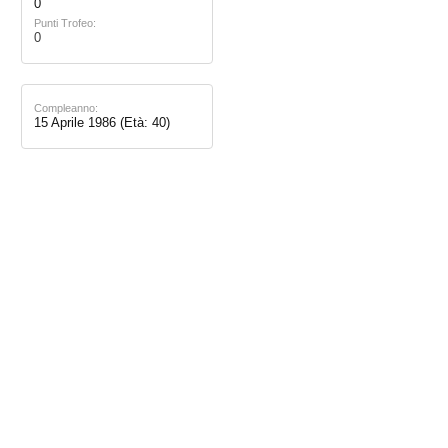
0
Punti Trofeo:
0
Compleanno:
15 Aprile 1986
(Età: 40)