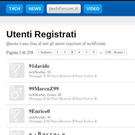
T4CH
NEWS
VIDEO
Utenti Registrati
Questa è una lista di tuti gli utenti registrati di techForum.
Pagina 3 di 258
< Indietro
1
2
3
4
5
6
→
258
Avanti >
91davide
techNewbie
, 35
Messaggi:
5
Mi Piace Ricevuti:
0
Punti Trofeo:
0
99MarcuZ99
techNewbie
, Uomo, 36
Messaggi:
0
Mi Piace Ricevuti:
0
Punti Trofeo:
0
9Enrico0
techNewbie
, 36
Messaggi:
2
Mi Piace Ricevuti:
0
Punti Trofeo:
0
=_- B a c c o -_=