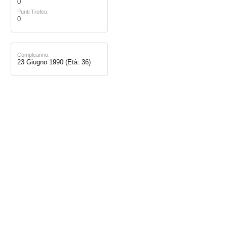
0
Punti Trofeo:
0
Compleanno:
23 Giugno 1990
(Età: 36)