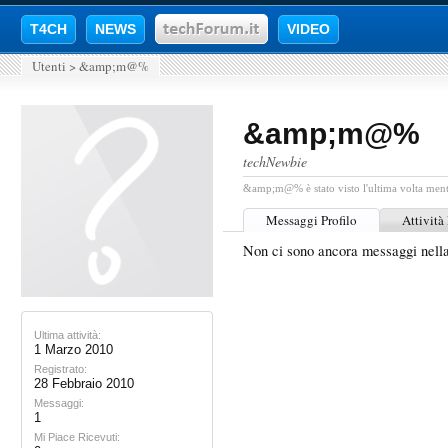
T4CH
NEWS
VIDEO
Utenti
>
&amp;m@%
&amp;m@%
techNewbie
&amp;m@% è stato visto l'ultima volta ment
Messaggi Profilo
Attività
Non ci sono ancora messaggi ne
Ultima attività:
1 Marzo 2010
Registrato:
28 Febbraio 2010
Messaggi:
1
Mi Piace Ricevuti: