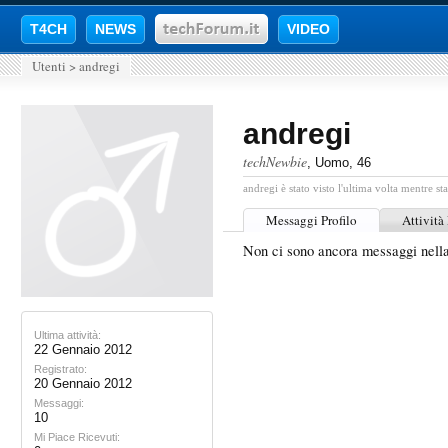
T4CH
NEWS
VIDEO
Utenti
>
andregi
andregi
techNewbie
, Uomo, 46
andregi è stato visto l'ultima volta mentre st
Messaggi Profilo
Attività
Non ci sono ancora messaggi nella
Ultima attività:
22 Gennaio 2012
Registrato:
20 Gennaio 2012
Messaggi:
10
Mi Piace Ricevuti: