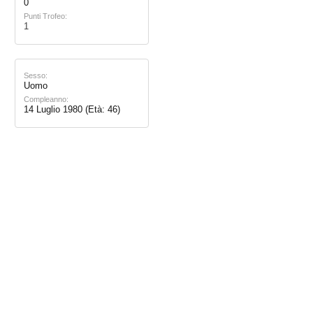
0
Punti Trofeo:
1
Sesso:
Uomo
Compleanno:
14 Luglio 1980
(Età: 46)