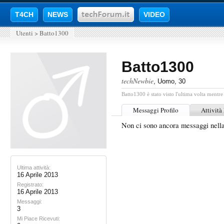
T4CH
NEWS
VIDEO
Utenti
>
Batto1300
Batto1300
techNewbie
, Uomo, 30
Batto1300 è stato visto l'ultima volta mentre
Messaggi Profilo
Attività
Non ci sono ancora messaggi nell
Ultima attività:
16 Aprile 2013
Registrato:
16 Aprile 2013
Messaggi:
3
Mi Piace Ricevuti: