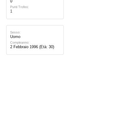
0
Punti Trofeo:
1
Sesso:
Uomo
Compleanno:
2 Febbraio 1996
(Età: 30)