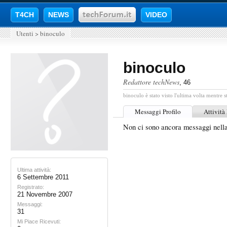
T4CH
NEWS
VIDEO
Utenti
>
binoculo
binoculo
Redattore techNews
, 46
binoculo è stato visto l'ultima volta mentre s
Messaggi Profilo
Attività
Non ci sono ancora messaggi nella
Ultima attività:
6 Settembre 2011
Registrato:
21 Novembre 2007
Messaggi:
31
Mi Piace Ricevuti: