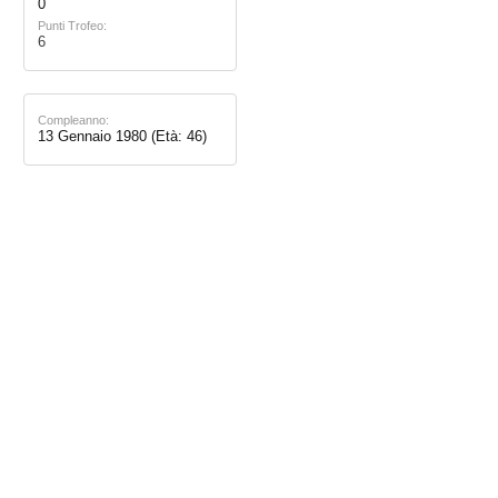
0
Punti Trofeo:
6
Compleanno:
13 Gennaio 1980
(Età: 46)