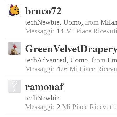
bruco72
techNewbie
, Uomo,
from
Mila
Messaggi:
14
Mi Piace Ricevuti
GreenVelvetDraper
techAdvanced
, Uomo,
from
Em
Messaggi:
426
Mi Piace Ricevu
ramonaf
techNewbie
Messaggi:
2
Mi Piace Ricevuti: