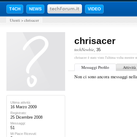
T4CH
NEWS
VIDEO
Utenti
>
chrisacer
chrisacer
techNewbie
, 35
chrisacer è stato visto l'ultima volta mentre s
Messaggi Profilo
Attività
Non ci sono ancora messaggi nella
Ultima attività:
16 Marzo 2009
Registrato:
25 Dicembre 2008
Messaggi:
51
Mi Piace Ricevuti: