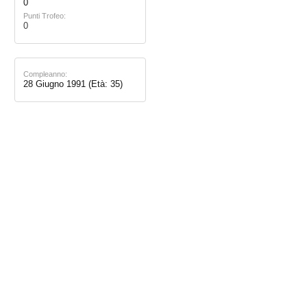
0
Punti Trofeo:
0
Compleanno:
28 Giugno 1991
(Età: 35)