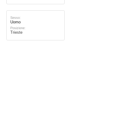
Sesso:
Uomo
Posizione:
Trieste