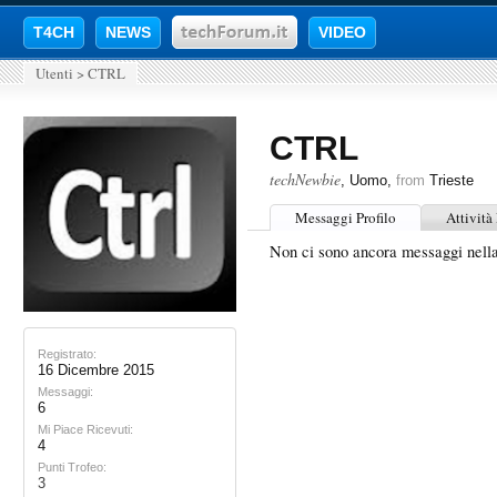
T4CH
NEWS
VIDEO
Utenti
>
CTRL
CTRL
techNewbie
, Uomo,
from
Trieste
Messaggi Profilo
Attività
Non ci sono ancora messaggi nel
Registrato:
16 Dicembre 2015
Messaggi:
6
Mi Piace Ricevuti:
4
Punti Trofeo:
3