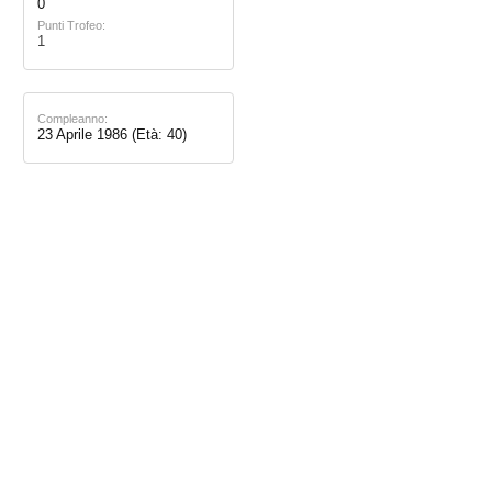
0
Punti Trofeo:
1
Compleanno:
23 Aprile 1986
(Età: 40)