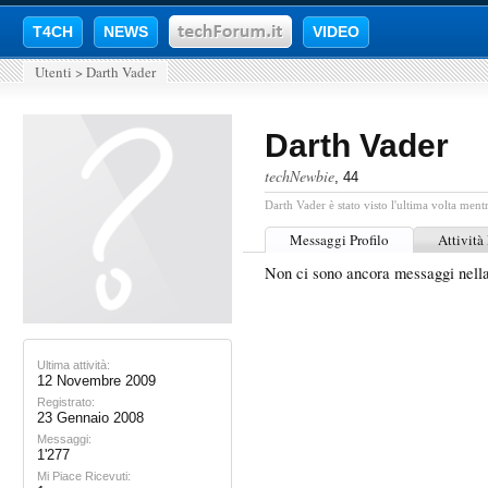
T4CH
NEWS
VIDEO
Utenti
>
Darth Vader
Darth Vader
techNewbie
, 44
Darth Vader è stato visto l'ultima volta mentr
Messaggi Profilo
Attività
Non ci sono ancora messaggi nell
Ultima attività:
12 Novembre 2009
Registrato:
23 Gennaio 2008
Messaggi:
1'277
Mi Piace Ricevuti: