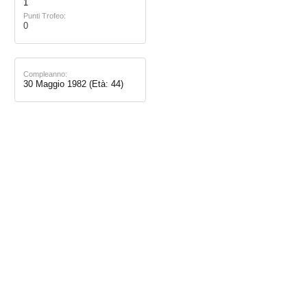
1
Punti Trofeo:
0
Compleanno:
30 Maggio 1982
(Età: 44)