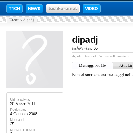
T4CH
NEWS
VIDEO
Utenti
>
dipadj
dipadj
techNewbie
, 36
dipadj è stato visto l'ultima volta mentre stav
Messaggi Profilo
Attività
Non ci sono ancora messaggi nella
Ultima attività:
20 Marzo 2011
Registrato:
4 Gennaio 2008
Messaggi:
25
Mi Piace Ricevuti: