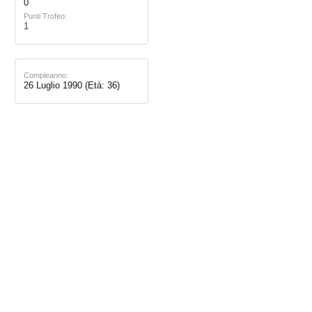
0
Punti Trofeo:
1
Compleanno:
26 Luglio 1990
(Età: 36)