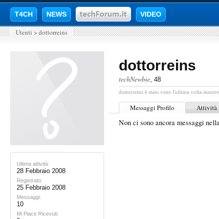
T4CH
NEWS
VIDEO
Utenti
>
dottorreins
dottorreins
techNewbie
, 48
dottorreins è stato visto l'ultima volta mentre
Messaggi Profilo
Attività
Non ci sono ancora messaggi nella
Ultima attività:
28 Febbraio 2008
Registrato:
25 Febbraio 2008
Messaggi:
10
Mi Piace Ricevuti: