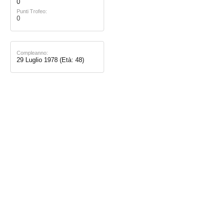
0
Punti Trofeo:
0
Compleanno:
29 Luglio 1978
(Età: 48)