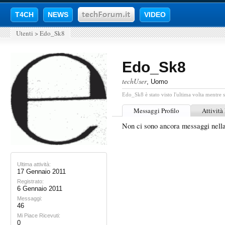
T4CH
NEWS
VIDEO
Utenti
>
Edo_Sk8
Edo_Sk8
techUser
, Uomo
Edo_Sk8 è stato visto l'ultima volta mentre s
Messaggi Profilo
Attività
Non ci sono ancora messaggi nell
Ultima attività:
17 Gennaio 2011
Registrato:
6 Gennaio 2011
Messaggi:
46
Mi Piace Ricevuti:
0