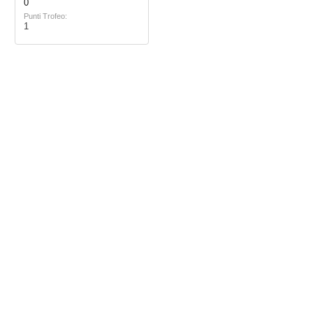
0
Punti Trofeo:
1