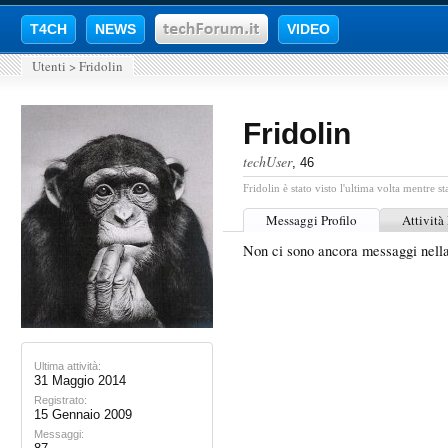
T4CH
NEWS
VIDEO
Utenti
>
Fridolin
Fridolin
techUser
, 46
Fridolin è stato visto l'ultima volta mentre st
Messaggi Profilo
Attività
Non ci sono ancora messaggi nella
Ultima attività:
31 Maggio 2014
Registrato:
15 Gennaio 2009
Messaggi: