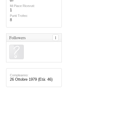
87
Mi Piace Ricevuti:
1
Punti Trofeo:
8
Followers
1
Compleanno:
26 Ottobre 1979
(Età: 46)