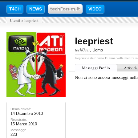
T4CH
NEWS
VIDEO
Utenti
>
leepriest
leepriest
techUser
, Uomo
leepriest è stato visto l'ultima volta mentre st
Messaggi Profilo
Attività
Non ci sono ancora messaggi nella
Ultima attività:
14 Dicembre 2010
Registrato:
15 Marzo 2010
Messaggi:
223