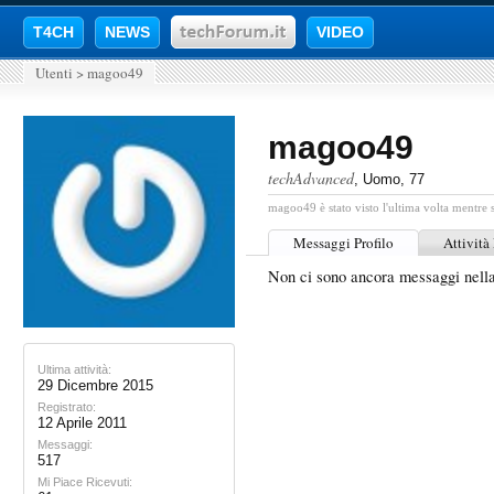
T4CH
NEWS
VIDEO
Utenti
>
magoo49
magoo49
techAdvanced
, Uomo, 77
magoo49 è stato visto l'ultima volta mentre 
Messaggi Profilo
Attività
Non ci sono ancora messaggi nell
Ultima attività:
29 Dicembre 2015
Registrato:
12 Aprile 2011
Messaggi:
517
Mi Piace Ricevuti: