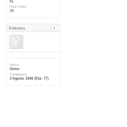
61
Punti Trofeo:
28
Followers
1
Sesso:
Uomo
Compleanno:
3 Agosto 1949
(Età: 77)