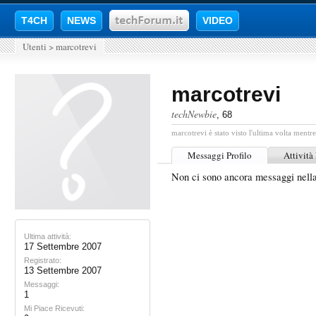
T4CH
NEWS
VIDEO
Utenti
>
marcotrevi
marcotrevi
techNewbie
, 68
marcotrevi è stato visto l'ultima volta mentre
Messaggi Profilo
Attività
Non ci sono ancora messaggi nella
Ultima attività:
17 Settembre 2007
Registrato:
13 Settembre 2007
Messaggi:
1
Mi Piace Ricevuti: