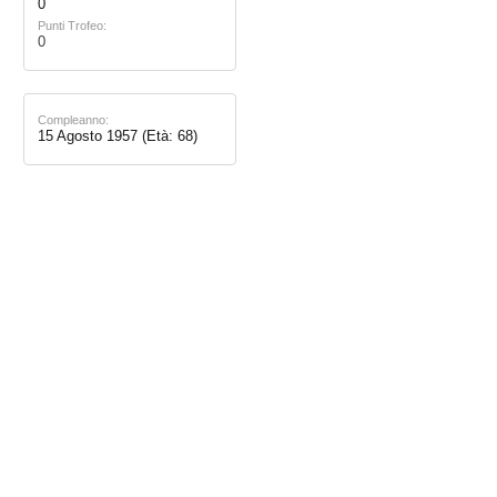
0
Punti Trofeo:
0
Compleanno:
15 Agosto 1957
(Età: 68)