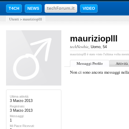
T4CH
NEWS
VIDEO
Utenti
>
maurizioplll
maurizioplll
techNewbie
, Uomo, 54
maurizioplll è stato visto l'ultima volta ment
Messaggi Profilo
Attività
Non ci sono ancora messaggi nella
Ultima attività:
3 Marzo 2013
Registrato:
3 Marzo 2013
Messaggi:
1
Mi Piace Ricevuti: