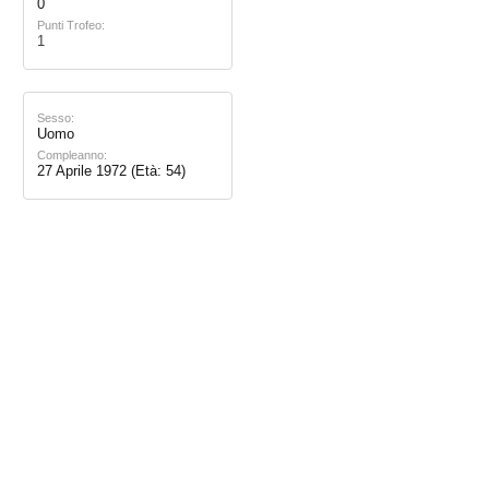
0
Punti Trofeo:
1
Sesso:
Uomo
Compleanno:
27 Aprile 1972
(Età: 54)