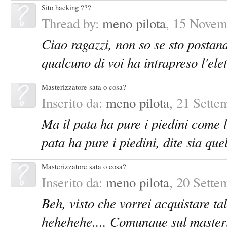
Sito hacking ???
Thread by:
meno pilota
,
15 Novem
Ciao ragazzi, non so se sto postan
qualcuno di voi ha intrapreso l'elet
Masterizzatore sata o cosa?
Inserito da:
meno pilota
,
21 Sette
Ma il pata ha pure i piedini come 
pata ha pure i piedini, dite sia qu
Masterizzatore sata o cosa?
Inserito da:
meno pilota
,
20 Sette
Beh, visto che vorrei acquistare ta
hehehehe.... Comunque sul masterizz