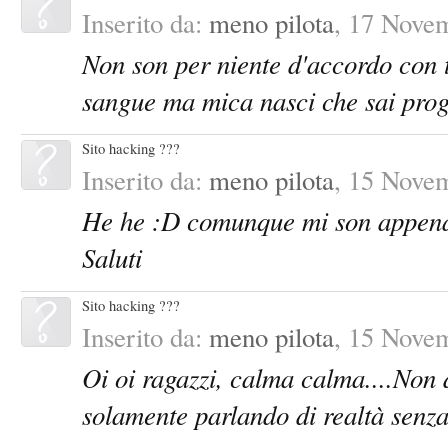
Inserito da:
meno pilota
,
17 Nove
Non son per niente d'accordo con t
sangue ma mica nasci che sai progr
Sito hacking ???
Inserito da:
meno pilota
,
15 Nove
He he :D comunque mi son appena is
Saluti
Sito hacking ???
Inserito da:
meno pilota
,
15 Nove
Oi oi ragazzi, calma calma....Non 
solamente parlando di realtà senz