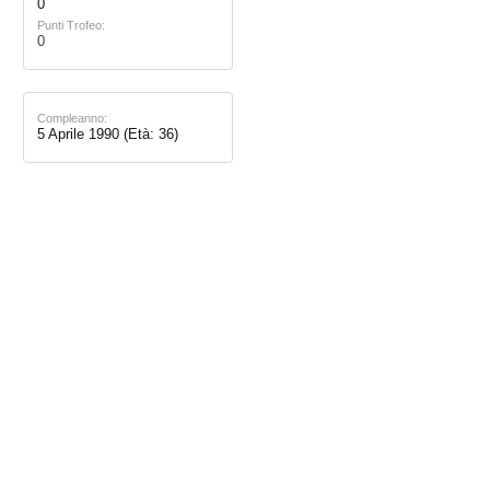
0
Punti Trofeo:
0
Compleanno:
5 Aprile 1990
(Età: 36)