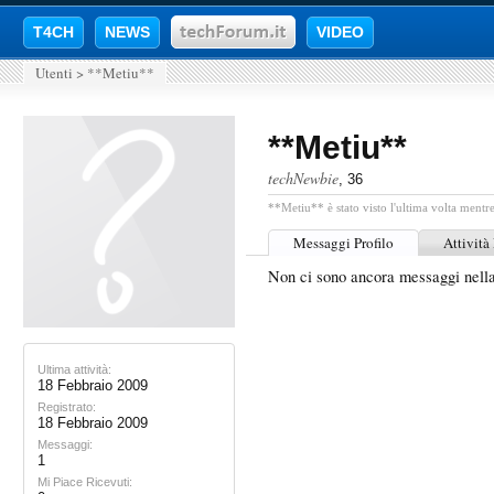
T4CH
NEWS
VIDEO
Utenti
>
**Metiu**
**Metiu**
techNewbie
, 36
**Metiu** è stato visto l'ultima volta mentre
Messaggi Profilo
Attività
Non ci sono ancora messaggi nell
Ultima attività:
18 Febbraio 2009
Registrato:
18 Febbraio 2009
Messaggi:
1
Mi Piace Ricevuti: