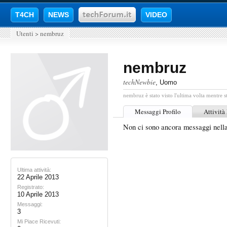
T4CH
NEWS
VIDEO
Utenti
>
nembruz
nembruz
techNewbie
, Uomo
nembruz è stato visto l'ultima volta mentre s
Messaggi Profilo
Attività
Non ci sono ancora messaggi nell
Ultima attività:
22 Aprile 2013
Registrato:
10 Aprile 2013
Messaggi:
3
Mi Piace Ricevuti: