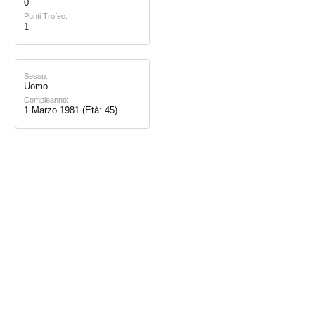
0
Punti Trofeo:
1
Sesso:
Uomo
Compleanno:
1 Marzo 1981
(Età: 45)