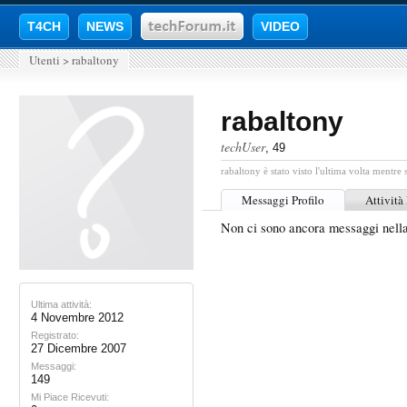
T4CH
NEWS
VIDEO
Utenti
>
rabaltony
rabaltony
techUser
, 49
rabaltony è stato visto l'ultima volta mentre 
Messaggi Profilo
Attività
Non ci sono ancora messaggi nella
Ultima attività:
4 Novembre 2012
Registrato:
27 Dicembre 2007
Messaggi:
149
Mi Piace Ricevuti: