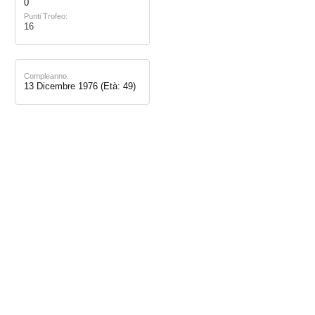
0
Punti Trofeo:
16
Compleanno:
13 Dicembre 1976
(Età: 49)