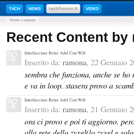
T4CH
NEWS
VIDEO
Utenti
>
ramona
Recent Content by
Interfacciare Retre Adsl Con Wifi
Inserito da:
ramona
,
22 Gennaio 2
sembra che funziona, anche se ho u
e va in loop. stasera provo a scambi
Interfacciare Retre Adsl Con Wifi
Inserito da:
ramona
,
21 Gennaio 2
ora ci provo e poi ti aggiorno. per
alla rete dello zyxel(lo zyxel e solo